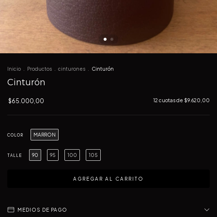
Inicio
.
Productos
.
cinturones
.
Cinturón
Cinturón
$65.000,00
12
cuotas de
$9.620,00
MARRON
COLOR
90
95
100
105
TALLE
MEDIOS DE PAGO